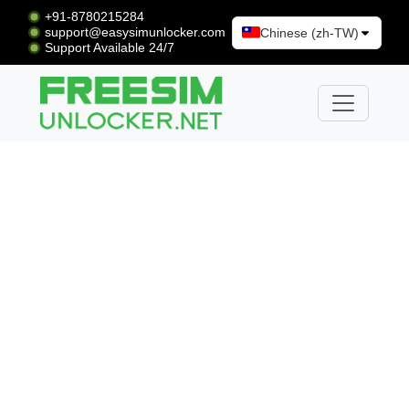
+91-8780215284
support@easysimunlocker.com
Chinese (zh-TW)
Support Available 24/7