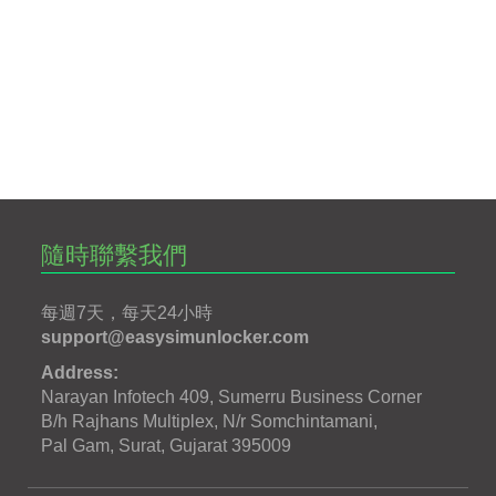
隨時聯繫我們
每週7天，每天24小時
support@easysimunlocker.com
Address:
Narayan Infotech 409, Sumerru Business Corner
B/h Rajhans Multiplex, N/r Somchintamani,
Pal Gam, Surat, Gujarat 395009