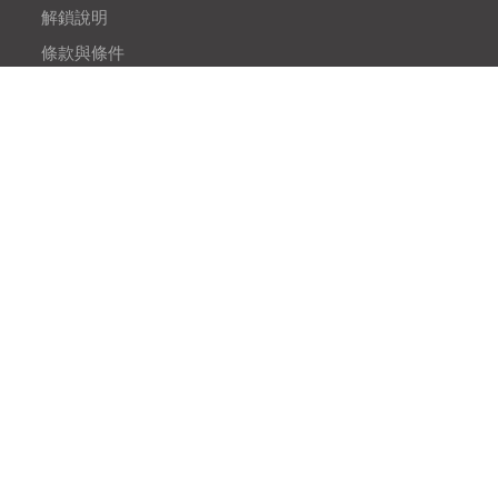
解鎖說明
條款與條件
隱私政策
BLOGS
網站地圖
OUR PRODUCTS
Easy Sim Unlocker
Free iPhone Unlocker
Easy Screen Recoder
Vin Auto checker
QR Code Generator