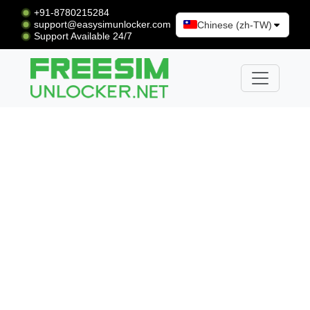
+91-8780215284
support@easysimunlocker.com
Chinese (zh-TW)
Support Available 24/7