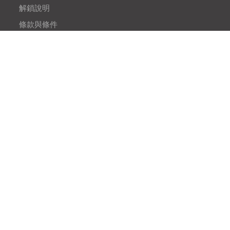
解鎖說明
條款與條件
隱私政策
BLOGS
網站地圖
OUR PRODUCTS
Easy Sim Unlocker
Free iPhone Unlocker
Easy Screen Recoder
Vin Auto checker
QR Code Generator