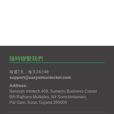
隨時聯繫我們
每週7天，每天24小時
support@easysimunlocker.com
Address:
Narayan Infotech 409, Sumerru Business Corner
B/h Rajhans Multiplex, N/r Somchintamani,
Pal Gam, Surat, Gujarat 395009