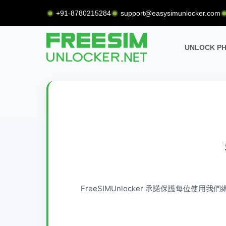
+91-8780215284
support@easysimunlocker.com
UNLOCK P
FreeSIMUnlocker 承諾保護每