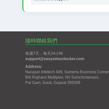
隨時聯絡我們
每週7天，每天24小時
support@easysimunlocker.com
Address:
Narayan Infotech 409, Sumerru Business Corner
B/h Rajhans Multiplex, N/r Somchintamani,
Pal Gam, Surat, Gujarat 395009