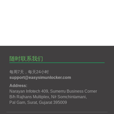
随时联系我们
每周7天，每天24小时
support@easysimunlocker.com
Address:
Narayan Infotech 409, Sumerru Business Corner
B/h Rajhans Multiplex, N/r Somchintamani,
Pal Gam, Surat, Gujarat 395009