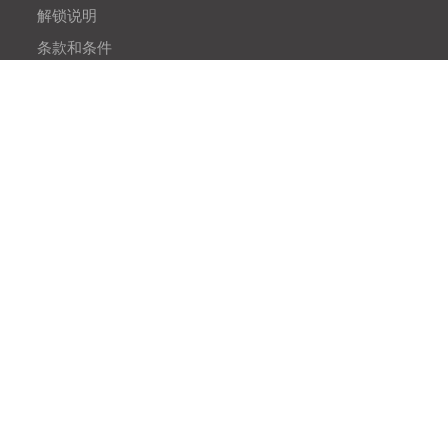
解锁说明
条款和条件
隐私政策
BLOGS
网站地图
OUR PRODUCTS
Easy Sim Unlocker
Free iPhone Unlocker
Easy Screen Recoder
Vin Auto checker
QR Code Generator