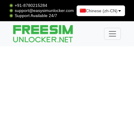
+91-8780215284
support@easysimunlocker.com
Chinese (zh-CN)
Support Available 24/7