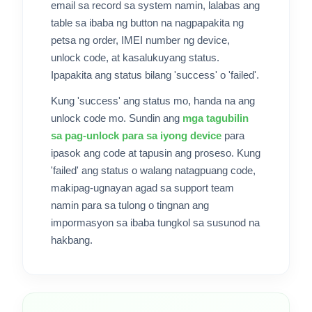
email sa record sa system namin, lalabas ang
table sa ibaba ng button na nagpapakita ng
petsa ng order, IMEI number ng device,
unlock code, at kasalukuyang status.
Ipapakita ang status bilang 'success' o 'failed'.
Kung 'success' ang status mo, handa na ang
unlock code mo. Sundin ang
mga tagubilin
sa pag-unlock para sa iyong device
para
ipasok ang code at tapusin ang proseso. Kung
'failed' ang status o walang natagpuang code,
makipag-ugnayan agad sa support team
namin para sa tulong o tingnan ang
impormasyon sa ibaba tungkol sa susunod na
hakbang.