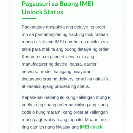
Pagsusuri sa Buong IMEI
Unlock Status
Pagkatapos maipakita ang detalye ng order
mo sa pamamagitan ng tracking tool, maaari
mong i-click ang IMEI number na nakikita sa
table para makita ang buong detalye ng order.
Kasama sa expanded view na ito ang
manufacturer ng device, bansa, carrier
network, model, halagang binayaran,
tinatayang oras ng delivery, email na naka-file,
at kasalukuyang processing status.
Kapaki-pakinabang ito kung kailangan mong i-
verify kung saang order nabibilang ang isang
code o kung marami kang order at kailangan
mong paghiwalayin ang mga ito. Maaari mo
ring gamitin nang hiwalay ang
IMEI check