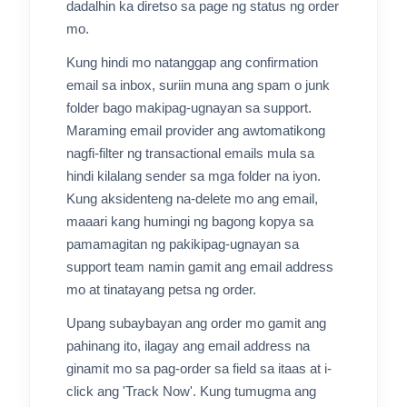
dadalhin ka diretso sa page ng status ng order
mo.
Kung hindi mo natanggap ang confirmation
email sa inbox, suriin muna ang spam o junk
folder bago makipag-ugnayan sa support.
Maraming email provider ang awtomatikong
nagfi-filter ng transactional emails mula sa
hindi kilalang sender sa mga folder na iyon.
Kung aksidenteng na-delete mo ang email,
maaari kang humingi ng bagong kopya sa
pamamagitan ng pakikipag-ugnayan sa
support team namin gamit ang email address
mo at tinatayang petsa ng order.
Upang subaybayan ang order mo gamit ang
pahinang ito, ilagay ang email address na
ginamit mo sa pag-order sa field sa itaas at i-
click ang 'Track Now'. Kung tumugma ang