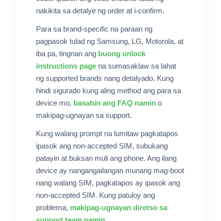
nakikita sa detalye ng order at i-confirm.
Para sa brand-specific na paraan ng
pagpasok tulad ng Samsung, LG, Motorola, at
iba pa, tingnan ang
buong unlock
instructions page
na sumasaklaw sa lahat
ng supported brands nang detalyado. Kung
hindi sigurado kung aling method ang para sa
device mo,
basahin ang FAQ namin
o
makipag-ugnayan sa support.
Kung walang prompt na lumitaw pagkatapos
ipasok ang non-accepted SIM, subukang
patayin at buksan muli ang phone. Ang ilang
device ay nangangailangan munang mag-boot
nang walang SIM, pagkatapos ay ipasok ang
non-accepted SIM. Kung patuloy ang
problema,
makipag-ugnayan diretso sa
support team namin
.