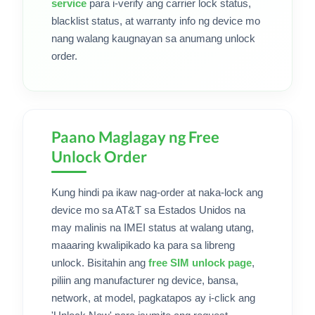
service
para i-verify ang carrier lock status,
blacklist status, at warranty info ng device mo
nang walang kaugnayan sa anumang unlock
order.
Paano Maglagay ng Free
Unlock Order
Kung hindi pa ikaw nag-order at naka-lock ang
device mo sa AT&T sa Estados Unidos na
may malinis na IMEI status at walang utang,
maaaring kwalipikado ka para sa libreng
unlock. Bisitahin ang
free SIM unlock page
,
piliin ang manufacturer ng device, bansa,
network, at model, pagkatapos ay i-click ang