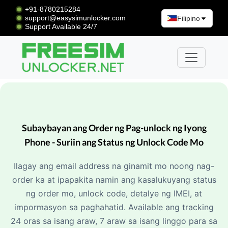
+91-8780215284
support@easysimunlocker.com
Filipino
Support Available 24/7
Subaybayan ang Order ng Pag-unlock ng Iyong
Phone - Suriin ang Status ng Unlock Code Mo
Ilagay ang email address na ginamit mo noong nag-
order ka at ipapakita namin ang kasalukuyang status
ng order mo, unlock code, detalye ng IMEI, at
impormasyon sa paghahatid. Available ang tracking
24 oras sa isang araw, 7 araw sa isang linggo para sa