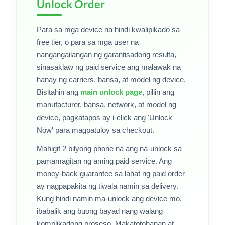
Unlock Order
Para sa mga device na hindi kwalipikado sa
free tier, o para sa mga user na
nangangailangan ng garantisadong resulta,
sinasaklaw ng paid service ang malawak na
hanay ng carriers, bansa, at model ng device.
Bisitahin ang
main unlock page
, piliin ang
manufacturer, bansa, network, at model ng
device, pagkatapos ay i-click ang 'Unlock
Now' para magpatuloy sa checkout.
Mahigit 2 bilyong phone na ang na-unlock sa
pamamagitan ng aming paid service. Ang
money-back guarantee sa lahat ng paid order
ay nagpapakita ng tiwala namin sa delivery.
Kung hindi namin ma-unlock ang device mo,
ibabalik ang buong bayad nang walang
komplikadong proseso. Makatotohanan at