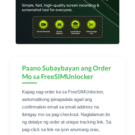
Paano Subaybayan ang Order
Mo sa FreeSIMUnlocker
Kapag nag-order ka sa FreeSIMUnlocker,
awtomatikong ipinapadala agad ang
confirmation email sa email address na
ibinigay mo sa pag-checkout. Naglalaman ito
ng detalye ng order at unique tracking link. Sa
pag-click sa link na iyon anumang oras,