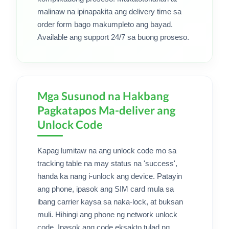
malinaw na ipinapakita ang delivery time sa
order form bago makumpleto ang bayad.
Available ang support 24/7 sa buong proseso.
Mga Susunod na Hakbang
Pagkatapos Ma-deliver ang
Unlock Code
Kapag lumitaw na ang unlock code mo sa
tracking table na may status na 'success',
handa ka nang i-unlock ang device. Patayin
ang phone, ipasok ang SIM card mula sa
ibang carrier kaysa sa naka-lock, at buksan
muli. Hihingi ang phone ng network unlock
code. Ipasok ang code eksakto tulad ng