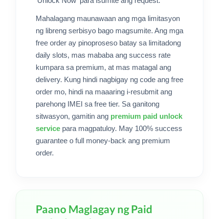
'Unlock Now' para isumite ang request.
Mahalagang maunawaan ang mga limitasyon
ng libreng serbisyo bago magsumite. Ang mga
free order ay pinoproseso batay sa limitadong
daily slots, mas mababa ang success rate
kumpara sa premium, at mas matagal ang
delivery. Kung hindi nagbigay ng code ang free
order mo, hindi na maaaring i-resubmit ang
parehong IMEI sa free tier. Sa ganitong
sitwasyon, gamitin ang
premium paid unlock
service
para magpatuloy. May 100% success
guarantee o full money-back ang premium
order.
Paano Maglagay ng Paid