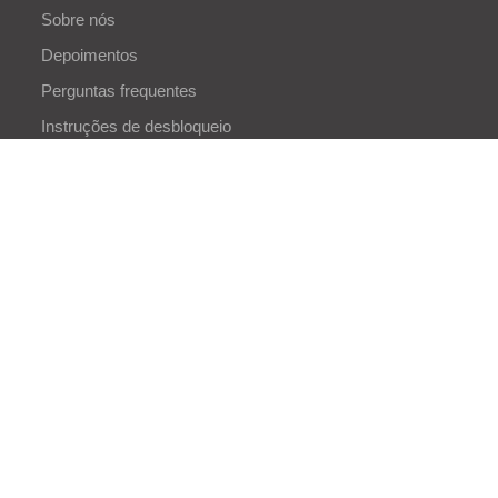
Sobre nós
Depoimentos
Perguntas frequentes
Instruções de desbloqueio
Termos e condições
Política de privacidade
BLOGS
Mapa do site
OUR PRODUCTS
Easy Sim Unlocker
Free iPhone Unlocker
Easy Screen Recoder
Vin Auto checker