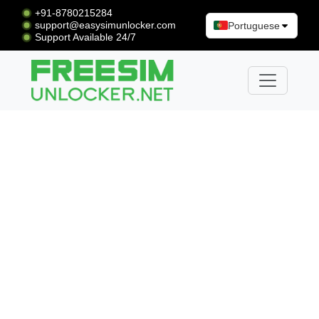
+91-8780215284
support@easysimunlocker.com
Portuguese
Support Available 24/7