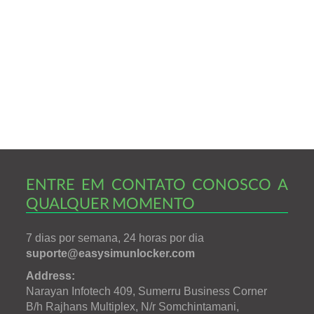
ENTRE EM CONTATO CONOSCO A
QUALQUER MOMENTO
7 dias por semana, 24 horas por dia
suporte@easysimunlocker.com
Address:
Narayan Infotech 409, Sumerru Business Corner
B/h Rajhans Multiplex, N/r Somchintamani,