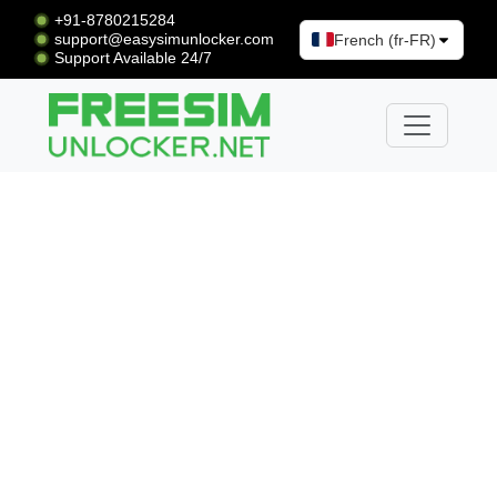
+91-8780215284
support@easysimunlocker.com
French (fr-FR)
Support Available 24/7