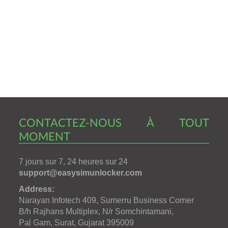
CONTACTEZ-NOUS À TOUT
MOMENT
7 jours sur 7, 24 heures sur 24
support@easysimunlocker.com
Address:
Narayan Infotech 409, Sumerru Business Corner
B/h Rajhans Multiplex, N/r Somchintamani,
Pal Gam, Surat, Gujarat 395009