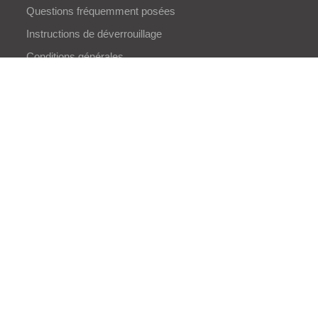
Questions fréquemment posées
Instructions de déverrouillage
Conditions générales
Politique de confidentialité
BLOGS
Plan du site
OUR PRODUCTS
Easy Sim Unlocker
Free iPhone Unlocker
Easy Screen Recoder
Vin Auto checker
QR Code Generator